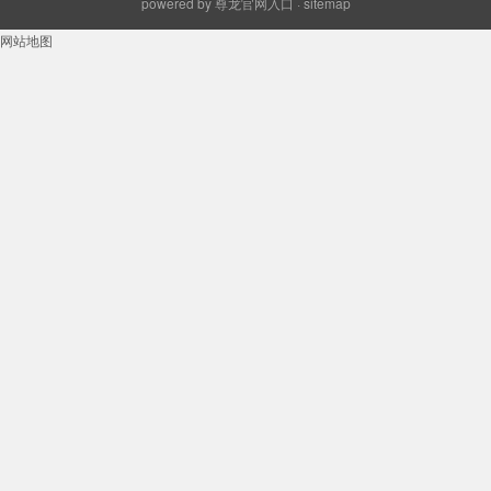
powered by
尊龙官网入口
·
sitemap
网站地图