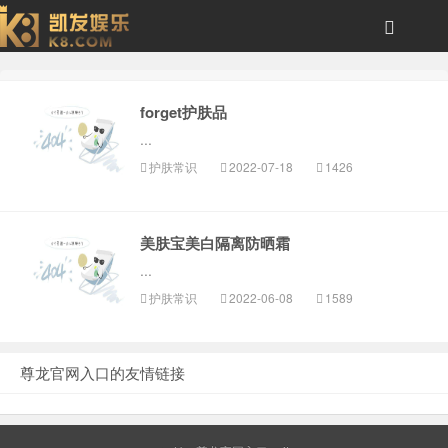
化妆品的检测-尊龙官网
forget护肤品
...
护肤常识
2022-07-18
1426
美肤宝美白隔离防晒霜
...
护肤常识
2022-06-08
1589
入口
尊龙官网入口的友情链接