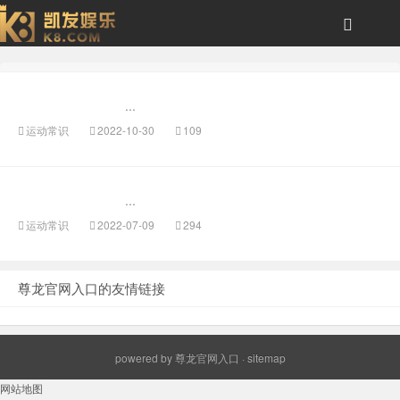
胸肌左右-尊龙官网入口
...
运动常识
2022-10-30
109
...
运动常识
2022-07-09
294
尊龙官网入口的友情链接
powered by
尊龙官网入口
·
sitemap
网站地图