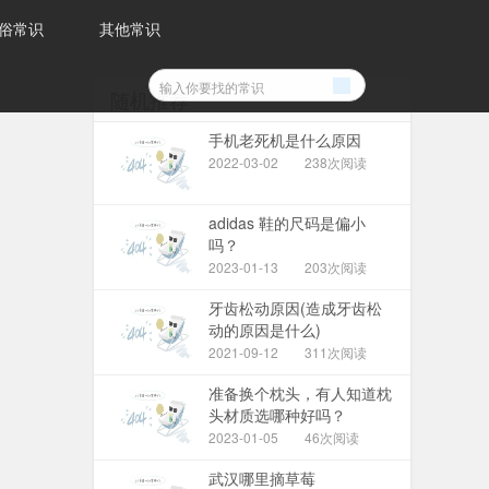
俗常识
其他常识
随机推荐
手机老死机是什么原因
2022-03-02
238次阅读
adidas 鞋的尺码是偏小
吗？
2023-01-13
203次阅读
牙齿松动原因(造成牙齿松
动的原因是什么)
2021-09-12
311次阅读
准备换个枕头，有人知道枕
头材质选哪种好吗？
2023-01-05
46次阅读
武汉哪里摘草莓