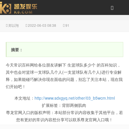
郑以翔
2022-06-03 08:38
91
篮球一支球队几个人(一
摘要：
今天常识百科网给各位朋友讲解下 生篮球队多少个 的百科知识，
其中也会对篮球一支球队几个人(一支篮球队有几个人)进行专业解
释，如果能碰巧解决你现在面临的问题，别忘了关注本站，现在我
们开始吧！
支篮球队有几个人)-尊龙
本文地址：
http://www.sdxgyq.net/other/03_b5wcm.html
扩展标签：
背部两侧肌肉
尊龙官网入口的版权声明：
本站部分常识内容收集于其他平台，若
您有更好的常识内容想分享可以联系尊龙官网入口哦！