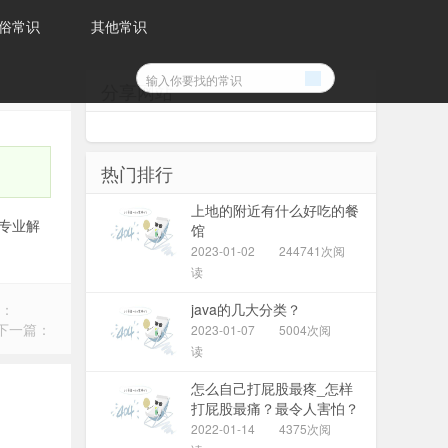
俗常识
其他常识
分享网站
热门排行
上地的附近有什么好吃的餐
专业解
馆
2023-01-02
244741次阅
读
：
java的几大分类？
下一篇：
2023-01-07
5004次阅
读
怎么自己打屁股最疼_怎样
打屁股最痛？最令人害怕？
（求自虐）
2022-01-14
4375次阅