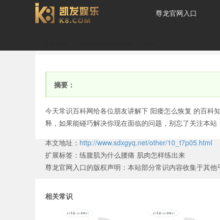
尊龙官网入口
洪思南
2023-01-10 11:44
147
阳痿怎么治疗？(阳萎症
摘要：
今天常识百科网给各位朋友讲解下 阳痿怎么恢复 的百科
释，如果能碰巧解决你现在面临的问题，别忘了关注本站
本文地址：
http://www.sdxgyq.net/other/10_t7p05.html
是什么原因造成的怎么治
扩展标签：
练腹肌为什么腰痛
肌肉怎样练出来
尊龙官网入口的版权声明：
本站部分常识内容收集于其他
相关常识