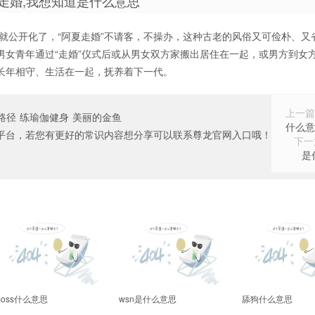
走婚,我想知道是什么意思
就公开化了，“阿夏走婚”不请客，不操办，这种古老的风俗又可俭朴、又
梭男女青年通过“走婚”仪式后或从男女双方家搬出居住在一起，或男方到女
长年相守、生活在一起，抚养着下一代。
上一篇
路径
练瑜伽健身
美丽的金鱼
什么意
平台，若您有更好的常识内容想分享可以联系尊龙官网入口哦！
下一
是
boss什么意思
wsn是什么意思
舔狗什么意思