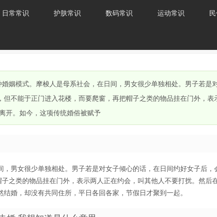
日常常识
护肤常识
数码常识
运动常识
民
一种婚姻模式。摩梭人是母系社会，在日间，男女很少单独相处。男子若是
”，但不能于正门进入花楼，而要爬窗，再把帽子之类的物品挂在门外，表
离开。如今，这项传统婚俗被赋予
间，男女很少单独相处。男子若是对女子倾心的话，在日间约好女子后，
把帽子之类的物品挂在门外，表示两人正在约会，叫其他人不要打扰。然后
然结婚，却没有共同住所，平日各回各家，节假日才聚到一起。