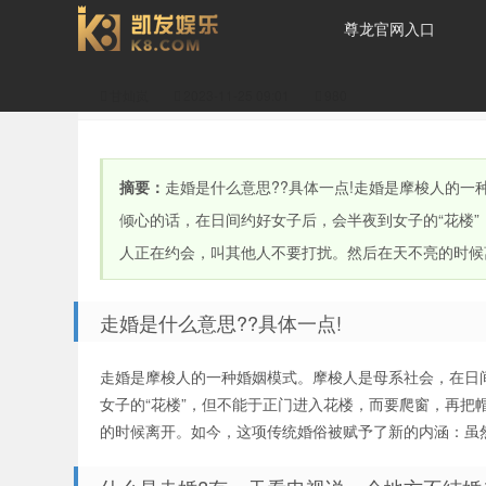
尊龙官网入口
甘灿岚
2023-11-25 09:01
980
走婚是什么意思-尊龙官
摘要：
走婚是什么意思??具体一点!走婚是摩梭人的
倾心的话，在日间约好女子后，会半夜到女子的“花楼
人正在约会，叫其他人不要打扰。然后在天不亮的时候
走婚是什么意思??具体一点!
网入口
走婚是摩梭人的一种婚姻模式。摩梭人是母系社会，在日
女子的“花楼”，但不能于正门进入花楼，而要爬窗，再
的时候离开。如今，这项传统婚俗被赋予了新的内涵：虽