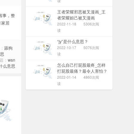
读
王者荣耀邪恶被叉漫画_王
省事，整
者荣耀妲己被叉漫画
方家居
2022-11-18
5306次阅
读
“jy”是什么意思？
：
舔狗
2022-10-17
5076次阅
思
读
篇：
wsn
怎么自己打屁股最疼_怎样
什么意思
打屁股最痛？最令人害怕？
（求自虐）
2022-01-14
4860次阅
读