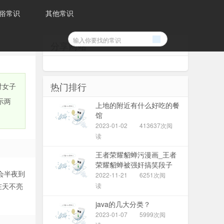
俗常识
其他常识
分享网站
热门排行
对女子
示两
上地的附近有什么好吃的餐
馆
2023-01-02
413637次阅
读
王者荣耀貂蝉污漫画_王者
荣耀貂蝉被强奸搞笑段子
会半夜到
2022-11-21
6251次阅
在天不亮
读
java的几大分类？
2023-01-07
5999次阅