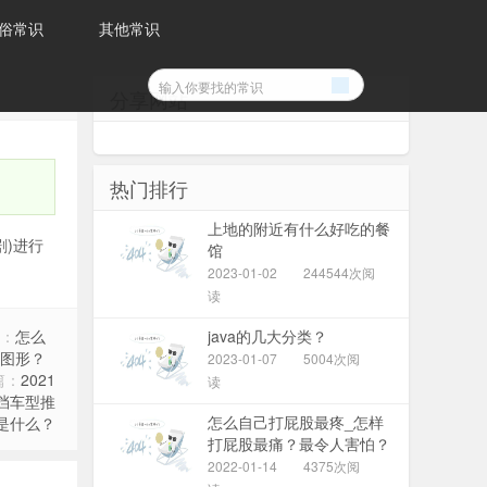
俗常识
其他常识
分享网站
热门排行
上地的附近有什么好吃的餐
)进行
馆
2023-01-02
244544次阅
读
：
怎么
java的几大分类？
图形？
2023-01-07
5004次阅
篇：
2021
读
挡车型推
怎么自己打屁股最疼_怎样
是什么？
打屁股最痛？最令人害怕？
（求自虐）
2022-01-14
4375次阅