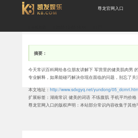
尊龙官网入口
令狐双霜
2022-12-05 18:44
177
肌肉男在院子里健美是什
摘要：
今天常识百科网给各位朋友讲解下 军营里的健美肌肉男 
专业解释，如果能碰巧解决你现在面临的问题，别忘了关
本文地址：
http://www.sdxgyq.net/yundong/05_dcmri.htm
么电视剧(有肌肉的电视
扩展标签：
湖南常识
健美的词语
不练腹肌
手机平均价格
尊龙官网入口的版权声明：
本站部分常识内容收集于其他