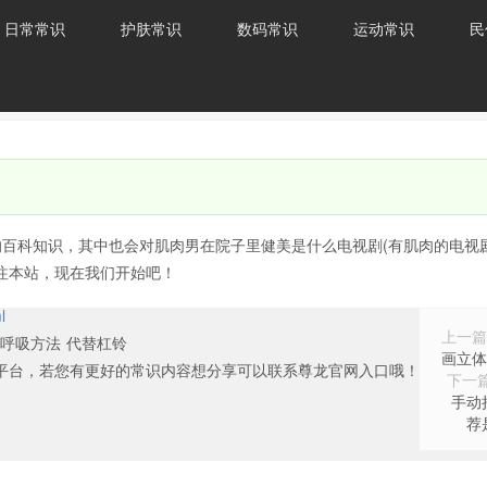
日常常识
护肤常识
数码常识
运动常识
民
的百科知识，其中也会对肌肉男在院子里健美是什么电视剧(有肌肉的电视剧
注本站，现在我们开始吧！
l
上一篇
呼吸方法
代替杠铃
画立体
平台，若您有更好的常识内容想分享可以联系尊龙官网入口哦！
下一
手动
荐