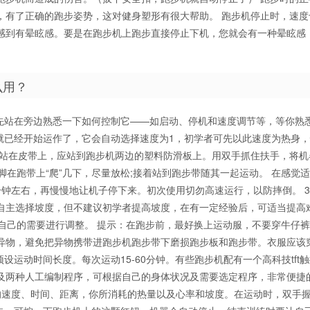
，有了正确的跑步姿势，这对健身塑形有很大帮助。 跑步机停止时，速度
感到有晕眩感。要是在跑步机上跑步直接停止下机，您就会有一种晕眩感
么用？
请先站在旁边熟悉一下如何控制它——如启动、停机和速度调节等，等你熟
步机就已经开始运作了，它会自动选择速度为1，初学者可先以此速度为热身
要站在皮带上，应站到跑步机两边的塑料防滑板上。用双手抓住扶手，将机
只脚在跑带上“爬”几下，尽量放松;接着站到跑步带随其一起运动。 在感觉
0分钟左右，再慢慢地让机子停下来。初次使用切勿高速运行，以防摔倒。 
自主选择坡度，但不建议初学者提高坡度，在有一定经验后，可适当提高
自己的需要进行调整。 提示：在跑步前，最好换上运动服，不要穿牛仔
异物，避免把异物携带进跑步机跑步带下磨损跑步板和跑步带。衣服应该
设运动时间长度。每次运动15-60分钟。有些跑步机配有一个高科技tft
及两种人工编制程序，可根据自己的身体状况及需要选定程序，非常便捷
的速度、时间、距离，你所消耗的热量以及心率和坡度。在运动时，双手