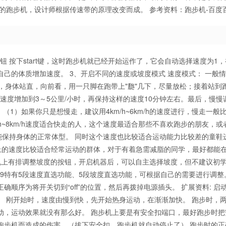
用的跑步机，设计师根据传速带的原理改变而成。 参考资料：跑步机-百度
钮 按下start键，这时跑步机就已经开始运作了，它会自动选择速度为1
己的体质增加速度。 3、开启不同的速度或坡度模式 速度模式： 一般
速度，身体站直，向前看，用一只脚在跑带上"瓟"几下，尽量放松；接着站到
速度增加到3～5公里/小时，再保持这样的速度10分钟左右。最后，慢慢
1）如果你只是想慢走，建议用4km/h~6km/h的速度进行，慢走一般
/h~8km/h速度适合快走的人，这个速度最适合那些不喜欢跑步的朋友，或
能保持身体的正常体型。 同时这个速度也比较适合运动能力比较差的童鞋
h以上的速度比较适合经常运动的群体，对于有着急需减脂的同学，最好都能
机上有排调整坡度的按钮，开启机器后，可以自主选择坡度，但不建议初
19特有5段速度直选功能、5段坡度直选功能，可根据自己的需要进行调整。
确顺序为将开关切到“off”的位置，然后再拨掉电源插头。 扩展资料: 启
 刚开始时，速度由慢到快，先开始热身运动，在渐渐加快。 跑步时，
动，运动效果就没有那么好。 跑步机上要是有安全扣端口，最好跑步时把
跑步机而造成的伤害。（拔下安全扣，跑步机就自动停止了） 跑步时的正