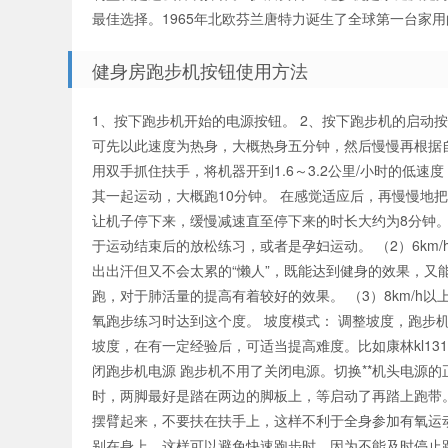
最佳选择。1965年北欧芬兰唐特力诞生了全球第一台家
健身房跑步机按钮使用方法
1、按下跑步机开始的电源按钮。 2、按下跑步机的启动按
可先以此速度为热身，大概热身五分钟，然后慢慢再根据自
用双手抓住扶手，将机器开到1.6～3.2公里/小时的低
其一起运动，大概跑10分钟。 在感觉适应后，再慢慢地把
让机子停下来，缓慢减速直至停下来的时长大约为8分钟。 （
于运动结束后的放松练习，或者是孕妇运动。 （2）6km
出出汗但又不会太累的“懒人”，既能达到健身的效果，又
跑，对于肺活量的提高有着较好的效果。 （3）8km/
氧跑步练习时达到这个度。 坡度模式： 调整坡度，跑步
坡度，在有一定经验后，可适当提高难度。比如康林kl13
闭跑步机电源 跑步机不用了关闭电源。切换**机头电源的正
时，两脚最好是踏在两边的脚板上，等启动了再踏上跑带。
摆臂起来，不要扶在扶手上，这样不利于全身参加有氧运
别在身上，这样可以避免快速跑步时，因为不能及时停止