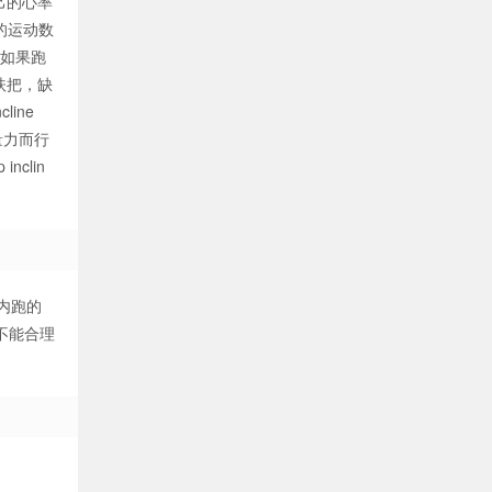
己的心率
的运动数
、如果跑
扶把，缺
ine
量力而行
clin
内跑的
不能合理