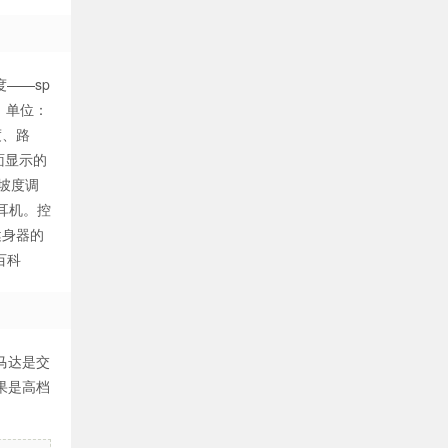
度——sp
能，单位：
度、路
面显示的
坡度调
耳机。控
健身器的
百科
马达是交
果是高档