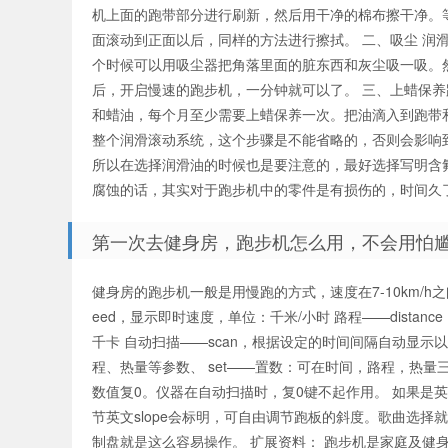
机上面的跑带部分进行刷新，然后用干净的棉布擦干净。
面滚动到正面以后，同样的方法进行擦拭。 二、吸尘 润
个时候可以用吸尘器把角落里面的脏东西和灰尘吸一吸。
定期保养？(跑步机的日
后，开启慢速的跑步机，一分钟就可以了。 三、上蜡保
和蜡油，每个月至少需要上蜡保养一次。把油滴入到跑带
整个润滑滚动系统，这个步骤是不能省略的，否则会影响
所以在选择润滑油的时候也是要注意的，最好选择写明含
腐蚀的话，其实对于跑步机中的零件是有损伤的，时间久
第一次去健身房，跑步机怎么用，不会用怕
常保养)-尊龙官网入口
健身房的跑步机一般是用慢跑的方式，速度在7-10km/h之
eed，显示即时速度，单位：千米/小时 路程——distan
千卡 自动扫描——scan，根据设定的时间间隔自动显示
程、热量等参数、 set——置数：可在时间，路程，热量三
数值复0。仪器在自动扫描时，复0键不起作用。 如果是英
节英文slope会标明，可自由调节跑板的斜度。歌曲选择
制盘就是这么容易操作。 扩展资料： 跑步机是家庭及健