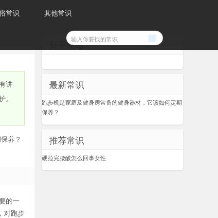
俗常识
其他常识
分享网站
最新常识
有讲
护。
跑步机是家庭及健身房常备的健身器材，它该如何定期
保养？
推荐常识
期保养？
硬拉完腰酸怎么回事女性
要的一
，对跑步