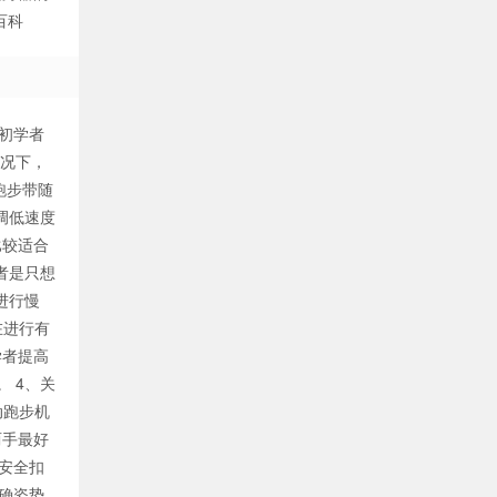
百科
，初学者
情况下，
跑步带随
调低速度
比较适合
者是只想
进行慢
在进行有
学者提高
 4、关
动跑步机
两手最好
安全扣
确姿势