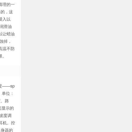
清理的一
掉的，这
浸入以
润滑油
以让蜡油
蚀掉，
高温不防
限。
度——sp
能，单位：
度、路
面显示的
坡度调
耳机。控
健身器的