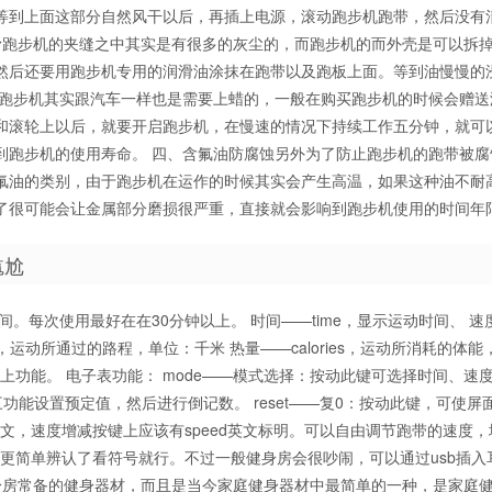
等到上面这部分自然风干以后，再插上电源，滚动跑步机跑带，然后没有
滑跑步机的夹缝之中其实是有很多的灰尘的，而跑步机的而外壳是可以拆
然后还要用跑步机专用的润滑油涂抹在跑带以及跑板上面。等到油慢慢的
养跑步机其实跟汽车一样也是需要上蜡的，一般在购买跑步机的时候会赠送
和滚轮上以后，就要开启跑步机，在慢速的情况下持续工作五分钟，就可
到跑步机的使用寿命。 四、含氟油防腐蚀另外为了防止跑步机的跑带被腐
氟油的类别，由于跑步机在运作的时候其实会产生高温，如果这种油不耐
了很可能会让金属部分磨损很严重，直接就会影响到跑步机使用的时间年
尴尬
间。每次使用最好在在30分钟以上。 时间——time，显示运动时间、 速
ce，运动所通过的路程，单位：千米 热量——calories，运动所消耗的体
以上功能。 电子表功能： mode——模式选择：按动此键可选择时间、速
功能设置预定值，然后进行倒记数。 reset——复0：按动此键，可使屏
文，速度增减按键上应该有speed英文标明。可以自由调节跑带的速度，
就更简单辨认了看符号就行。不过一般健身房会很吵闹，可以通过usb插入
身房常备的健身器材，而且是当今家庭健身器材中最简单的一种，是家庭