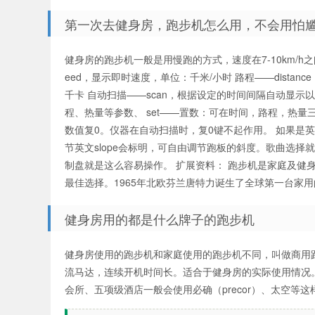
第一次去健身房，跑步机怎么用，不会用怕
健身房的跑步机一般是用慢跑的方式，速度在7-10km/h之
eed，显示即时速度，单位：千米/小时 路程——distan
千卡 自动扫描——scan，根据设定的时间间隔自动显示
程、热量等参数、 set——置数：可在时间，路程，热量三
数值复0。仪器在自动扫描时，复0键不起作用。 如果是英
节英文slope会标明，可自由调节跑板的斜度。歌曲选择
制盘就是这么容易操作。 扩展资料： 跑步机是家庭及健
最佳选择。1965年北欧芬兰唐特力诞生了全球第一台家
健身房用的都是什么牌子的跑步机
健身房使用的跑步机和家庭使用的跑步机不同，叫做商用
流马达，连续开机时间长。适合于健身房的实际使用情况
会所、五项级酒店一般会使用必确（precor）、太空等