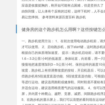
应该是收腹挺胸的，刚开始可能有点困难，但是坚持久了
由快到慢，让人体有个反映的过程，这样下机时，人不会
易让您摔倒。 参考资料来源百度百科 跑步机
健身房的这个跑步机怎么用啊？这些按键怎
一、跑步机使用方法： 1、在初次使用电动跑步机前，
才可以使用。 2、启动跑步机，按下start键，这时跑
根据自己的体质增加速度。 提示：跑步机启动前，请不
1.6～3.2公里/小时的低速度，身体站直，向前看，用一
慢慢地把速度增加到3～5公里/小时。保持这样的速度1
坡度，跑步机上有排调整坡度的按钮，开启机器后，可以
些跑步机有5段速度直选功能、5段坡度直选功能，可根据
等进行运动。建议选用跑鞋或健身鞋。同时鞋底不要粘有
并适合运动，建议选用棉质透气的运动服装。 4、你可以预
屏，并内置十种爬山、越野、竞赛、减肥、间隙跑步程序
5、在跑步机的显示屏上，我们可以清楚的看到现在运动