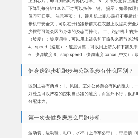
上的芯片，即可测出此时你的心率。 6、如果你想停止
下降到每分钟120以下才可以按停止键。 提示：如果你现
值即可归零。 注意事项： 1、跑步机上跑步最好不要超过
步机带安全夹，可以在开始跑步前夹在衣服上以提高安全
少摆臂可能会因为身体的姿态而摔倒。 二、跑步机上的按键： 1、
（坡度）：坡度调整，可以用上箭头和下箭头来调节以达
4、speed（速度）：速度调整，可以用上箭头和下箭头来调节
e：快调坡度 6、step speed：快调速度 cancel(中文) ：
健身房跑步机跑步与公路跑步有什么区别？
区别主要有两点：1、风阻。室外公路跑会有风的阻力，
好处是可以严格的控制自己跑的速度，而室外不行，很多
分配体力。
第一次去健身房怎么用跑步机
运动装，运动鞋，毛巾，水杯（上单车必带），带把锁（