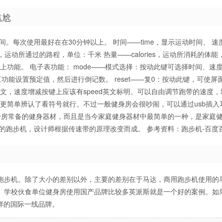
尴尬
间。每次使用最好在在30分钟以上。 时间——time，显示运动时间、 速
ce，运动所通过的路程，单位：千米 热量——calories，运动所消耗的体
以上功能。 电子表功能： mode——模式选择：按动此键可选择时间、速
功能设置预定值，然后进行倒记数。 reset——复0：按动此键，可使屏
文，速度增减按键上应该有speed英文标明。可以自由调节跑带的速度，
就更简单辨认了看符号就行。不过一般健身房会很吵闹，可以通过usb插入
身房常备的健身器材，而且是当今家庭健身器材中最简单的一种，是家庭
用的跑步机，设计师根据传速带的原理改变而成。 参考资料：跑步机-百度
跑步机。除了大小的差别以外，主要的差别在于马达，商用跑步机使用的
。学校伙食单位健身房使用国产品牌比较多英派斯就是一个好的案例。如
这样的国际一线品牌。