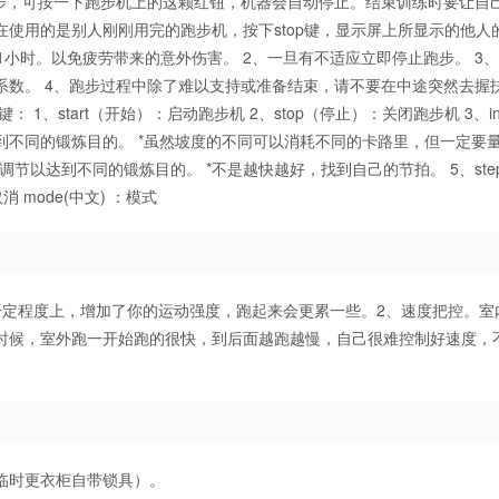
跑步，可按一下跑步机上的这颗红钮，机器会自动停止。结束训练时要让自
在使用的是别人刚刚用完的跑步机，按下stop键，显示屏上所显示的他人
1小时。以免疲劳带来的意外伤害。 2、一旦有不适应立即停止跑步。 3
系数。 4、跑步过程中除了难以支持或准备结束，请不要在中途突然去握
start（开始）：启动跑步机 2、stop（停止）：关闭跑步机 3、incl
到不同的锻炼目的。 *虽然坡度的不同可以消耗不同的卡路里，但一定要
以达到不同的锻炼目的。 *不是越快越好，找到自己的节拍。 5、step in
取消 mode(中文) ：模式
一定程度上，增加了你的运动强度，跑起来会更累一些。2、速度把控。室
时候，室外跑一开始跑的很快，到后面越跑越慢，自己很难控制好速度，
临时更衣柜自带锁具）。