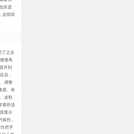
也应是
，这很容
悉了之后
，慢慢再
器开到
适应后，
3、调整
难度。有
裤、皮鞋
穿着舒适
触摸显示
的操控。
握住把手