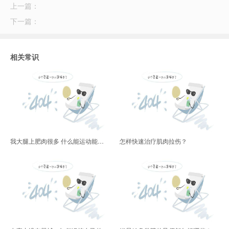
上一篇：
下一篇：
啊！！(中握引体向上练
相关常识
我大腿上肥肉很多 什么能运动能快速减掉呢
怎样快速治疗肌肉拉伤？
什么)-尊龙官网入口