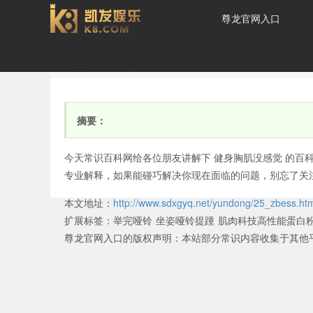
尊龙官网入口
花亦凡
2022-12-25 07:37
50
为什么锻炼胸肌没感觉？
摘要：
今天常识百科网给各位朋友讲解下 健身胸肌没感觉 的百
专业解释，如果能碰巧解决你现在面临的问题，别忘了关
本文地址：
http://www.sdxgyq.net/yundong/25_zbess.ht
(练胸肌的时候没感觉怎
扩展标签：
举完哑铃
坐姿哑铃提踵
肌肉科技高性能蛋白
尊龙官网入口的版权声明：
本站部分常识内容收集于其他