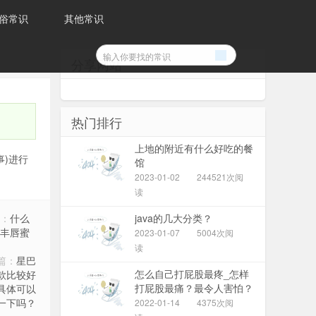
俗常识
其他常识
分享网站
热门排行
上地的附近有什么好吃的餐
)进行
馆
2023-01-02
244521次阅
读
：
什么
java的几大分类？
丰唇蜜
2023-01-07
5004次阅
读
篇：
星巴
怎么自己打屁股最疼_怎样
款比较好
打屁股最痛？最令人害怕？
具体可以
（求自虐）
一下吗？
2022-01-14
4375次阅