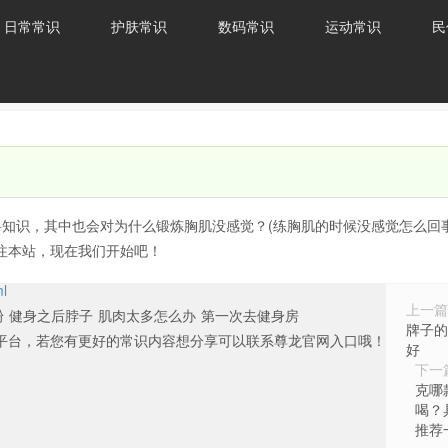
日常常识
护肤常识
数码常识
运动常识
民
科知识，其中也会对为什么锻炼胸肌没感觉？(练胸肌的时候没感觉怎么回事
注本站，现在我们开始吧！
ml
上一篇
粉
健身之后脖子
肌肉太多怎么办
第一次去健身房
牌子的
平台，若您有更好的常识内容想分享可以联系尊龙官网入口哦！
好
下一
克哪
喝？
推荐